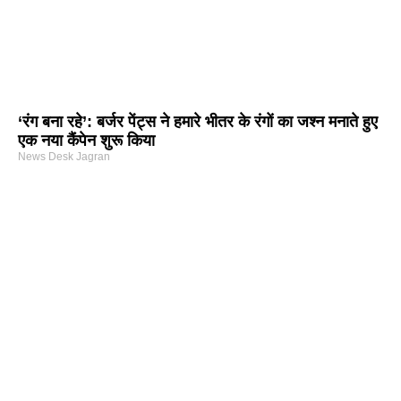
‘रंग बना रहे’: बर्जर पेंट्स ने हमारे भीतर के रंगों का जश्न मनाते हुए
एक नया कैंपेन शुरू किया
News Desk Jagran
arketing Course in Delhi
nd Tech Blog
rtal Development Company in India
r Hub