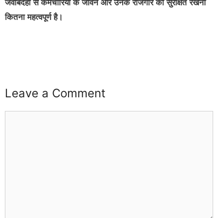
जवाबदेही से कर्मचारियों के जीवन और उनके रोजगार को सुरक्षित रखना
कितना महत्वपूर्ण है।
buzz4ai
buzzopen
Leave a Comment