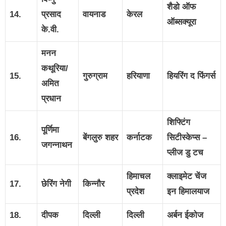
शैडो ऑफ
14.
प्रसाद
वायनाड
केरल
ऑब्सक्यूरा
के.वी.
मनन
कथूरिया/
15.
गुरुग्राम
हरियाणा
हियरिंग द फिंगर्स
अमित
प्रधान
शिफ्टिंग
पूर्णिमा
16.
बेंगलुरु शहर
कर्नाटक
सिटीस्केप्स –
जगन्‍नाथन
प्लीज डु टच
हिमाचल
क्लाइमेट चेंज
17.
छेरिंग नेगी
किन्नौर
प्रदेश
इन हिमालयाज
18.
दीपक
दिल्ली
दिल्ली
अर्बन ईकोज