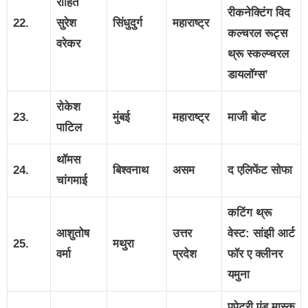
रोहित
रीकनेक्टिंग विद
22.
सुरेश
सिंधुदुर्ग
महाराष्ट्र
कल्चरल रूट्स
वरेकर
थ्रू स्कल्प्चरल
डायलॉग्स’
रोकेश
23.
मुंबई
महाराष्ट्र
माजी बोट
पाटिल
थॉमस
24.
बिश्वनाथ
असम
द एलिफेंट सोफा
चांगमाई
कटिंग थ्रू
आशुतोष
उत्तर
वेस्ट: सांझी आर्ट
25.
मथुरा
वर्मा
प्रदेश
फॉर ए क्लीनर
यमुना
पपेट्री एंड मास्क