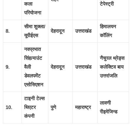
कला
टेपेस्ट्री
परियोजना
सीमा शुक्ला/
हिमालयन
8.
देहरादून
उत्तराखंड
यूपीईएस
कॉलिंग
नवप्रभात
सिंह/माउंट
नैचुरल थ्रेड्स
9.
वैली
देहरादून
उत्तराखंड
कलेक्टिव बाय
डेवलपमेंट
उत्तरांजलि
एसोसिएशन
टाइनी टेल्स
लावणी
10.
थिएटर
पुणे
महाराष्ट्र
रीइमेजिन्ड
कंपनी