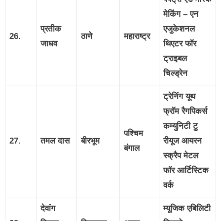
मेकिंग – एन
प्रतीक
एजुकेशनल
26.
ठाणे
महाराष्ट्र
जाधव
थिएटर फॉर
ट्राइबल
चिल्ड्रेन
ट्रेनिंग यूथ
फ्रॉम रैगपिकर्स
कम्युनिटी टु
पश्चिम
27.
तमल दास
बीरभूम
रीयूज आयरन
बंगाल
स्क्रैप मेटल
फॉर आर्टिस्टिक
वर्क
देवांग
म्यूजिक एबिलिटी