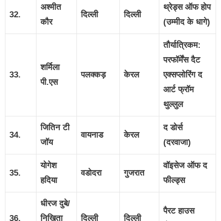
अश्मीत
थ्रेड्स ऑफ होप
32.
दिल्ली
दिल्ली
कौर
(उम्मीद के धागे)
तौर्यात्रिकम:
परफॉर्मेंस दैट
शर्मिला
33.
पलक्कड़
केरल
एक्सप्लोरिंग द
पी.एस
आर्ट फ्रॉम
थुल्लुल
जितिन टी
द डोर्स
34.
वायनाड
केरल
जॉय
(दरवाजा)
योगेश
वॉइसेज ऑफ द
35.
वडोदरा
गुजरात
हदिया
फील्ड्स
धीरज दुबे/
पैरट हाउस
36.
निखिता
दिल्ली
दिल्ली