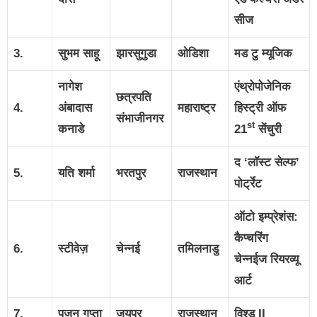
सीज
3.
सुभम साहू
झारसुगुडा
ओडिशा
मड टु म्यूजिक
नागेश
एंथ्रोपोजेनिक
छत्रपति
4.
अंबादास
महाराष्ट्र
हिस्ट्री ऑफ
संभाजीनगर
st
कनाडे
21
सेंचुरी
द ‘लॉस्ट सेल्फ’
5.
यति शर्मा
भरतपुर
राजस्थान
पोर्ट्रेट
ऑटो इम्प्रेशंस:
कैप्चरिंग
6.
स्टीवेज़
चेन्नई
तमिलनाडु
चेन्नईज रियरव्यू
आर्ट
7.
पूजन गुप्ता
जयपुर
राजस्थान
विश्ड II