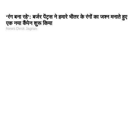
‘रंग बना रहे’: बर्जर पेंट्स ने हमारे भीतर के रंगों का जश्न मनाते हुए
एक नया कैंपेन शुरू किया
News Desk Jagran
arketing Course in Delhi
nd Tech Blog
rtal Development Company in India
r Hub