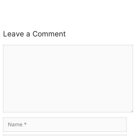
buzz4ai
buzzopen
Leave a Comment