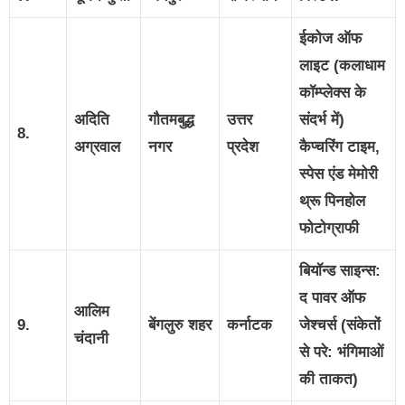
ईकोज ऑफ
लाइट (कलाधाम
कॉम्प्लेक्स के
अदिति
गौतमबुद्ध
उत्तर
संदर्भ में)
8.
अग्रवाल
नगर
प्रदेश
कैप्चरिंग टाइम,
स्पेस एंड मेमोरी
थ्रू पिनहोल
फोटोग्राफी
बियॉन्ड साइन्स:
द पावर ऑफ
आलिम
9.
बेंगलुरु शहर
कर्नाटक
जेश्चर्स (संकेतों
चंदानी
से परे: भंगिमाओं
की ताकत)