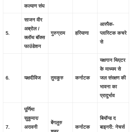
कल्याण संघ
साजन वीर
आरपैक-
अब्रोल /
5.
गुरुग्राम
हरियाणा
प्लास्टिक कचरे
क्लॉथ बॉक्स
से
फाउंडेशन
यक्षगान थिएटर
के माध्यम से
6.
यक्षदीविज
तुमकुरु
कर्नाटक
जल संरक्षण की
भावना का
प्रादुर्भाव
पूर्णिमा
सुकुमार/
बियॉन्ड द
बेंगलुरु
7.
अरावनी
कर्नाटक
बाइनरी: नेचर्स
शहर