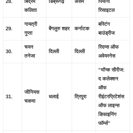
28.
बिद्रम
डिब्रूगढ़
असम
पियानो
कलिता
रिसाइटल
गायत्री
बस्टिंग
29.
बेंगलुरु शहर
कर्नाटक
गुप्ता
बाउंड्रीज
चयन
रिदम्स ऑफ
30.
दिल्ली
दिल्ली
तनेजा
अवेयरनेस
“मॉन्क सीरीज:
द कलेक्शन
ऑफ
जीनियस
31.
धलाई
त्रिपुरा
रीइंटरप्रिटेशंस
चकमा
ऑफ लाइन्स
डिफाइनिंग
फॉर्म्स”