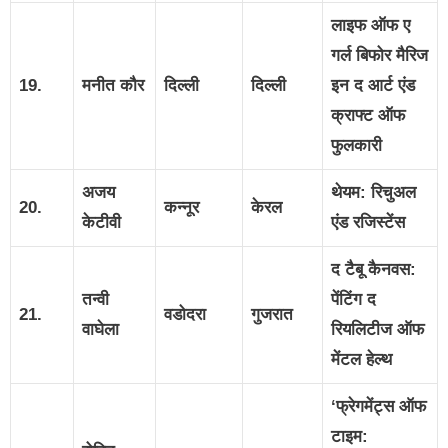
लाइफ ऑफ ए
गर्ल बिफोर मैरिज
19.
मनीत कौर
दिल्ली
दिल्ली
इन द आर्ट एंड
क्राफ्ट ऑफ
फुलकारी
अजय
थेयम: रिचुअल
20.
कन्नूर
केरल
केटीवी
एंड रजिस्टेंस
द टैबू कैनवस:
तन्वी
पेंटिंग द
21.
वडोदरा
गुजरात
वाघेला
रियलिटीज ऑफ
मेंटल हेल्थ
‘फ्रेगमेंट्स ऑफ
टाइम: