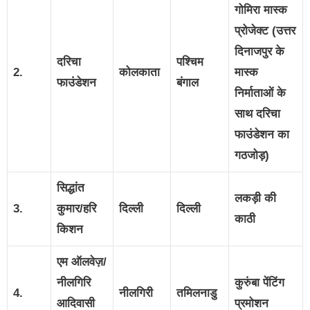
गोमिरा मास्क
प्रोजेक्ट (उत्तर
दिनाजपुर के
दरिचा
पश्चिम
2.
कोलकाता
मास्क
फाउंडेशन
बंगाल
निर्माताओं के
साथ दरिचा
फाउंडेशन का
गठजोड़)
सिद्धांत
लकड़ी की
3.
कुमार/हरि
दिल्ली
दिल्ली
काठी
किशन
एम ऑलवेज़/
नीलगिरि
कुरुंबा पेंटिंग
4.
नीलगिरी
तमिलनाडु
आदिवासी
प्रमोशन