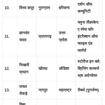
दर्शन ऑफ
10.
विभव कपूर
गुरुग्राम
हरियाणा
कम्युनिटी
यमुना लैंडस्केप:
ए स्पेस फॉर
ज्ञानवंत
उत्तर
11.
प्रतापगढ़
इंटरैक्शन ऑफ
यादव
प्रदेश
फ्लड्स एंड
फार्मर्स
स्टोरीज इन क्ले:
भिखारी
12.
खोरधा
ओडिशा
ब्रिजिंग कल्चर्स
प्रधान
थ्रू अर्दनवेयर
पायल
13.
नागपुर
महाराष्ट्र
रीबर्थ (पुनर्जन्म)
रोकड़े
विष्णु