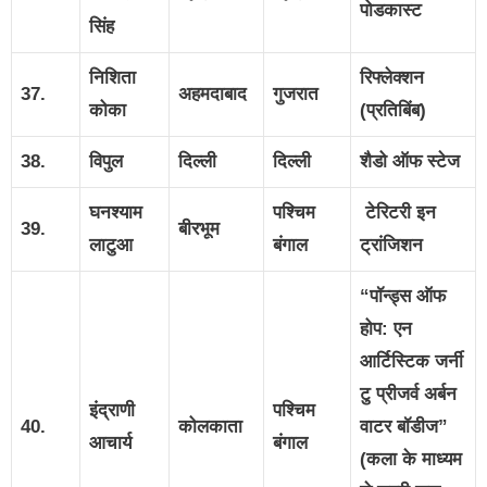
पोडकास्ट
सिंह
निशिता
रिफ्लेक्शन
37.
अहमदाबाद
गुजरात
कोका
(प्रतिबिंब)
38.
विपुल
दिल्ली
दिल्ली
शैडो ऑफ स्टेज
घनश्याम
पश्चिम
टेरिटरी इन
39.
बीरभूम
लाटुआ
बंगाल
ट्रांजिशन
“पॉन्ड्स ऑफ
होप: एन
आर्टिस्टिक जर्नी
टु प्रीजर्व अर्बन
इंद्राणी
पश्चिम
40.
कोलकाता
वाटर बॉडीज”
आचार्य
बंगाल
(कला के माध्यम