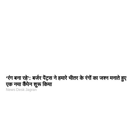
‘रंग बना रहे’: बर्जर पेंट्स ने हमारे भीतर के रंगों का जश्न मनाते हुए
एक नया कैंपेन शुरू किया
News Desk Jagran
arketing Course in Delhi
nd Tech Blog
rtal Development Company in India
r Hub