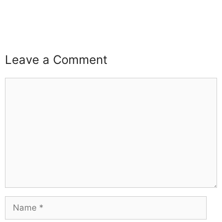
buzz4ai
buzzopen
Leave a Comment