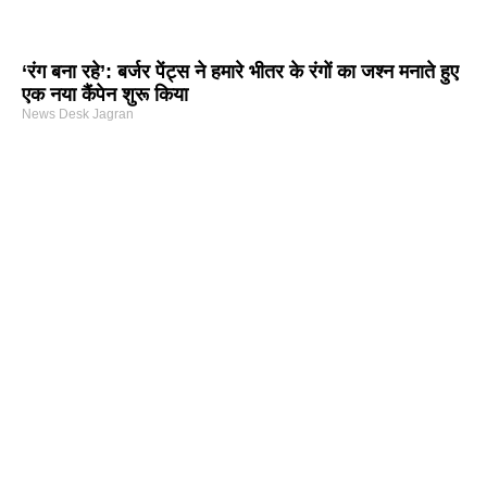
‘रंग बना रहे’: बर्जर पेंट्स ने हमारे भीतर के रंगों का जश्न मनाते हुए
एक नया कैंपेन शुरू किया
News Desk Jagran
arketing Course in Delhi
nd Tech Blog
rtal Development Company in India
r Hub