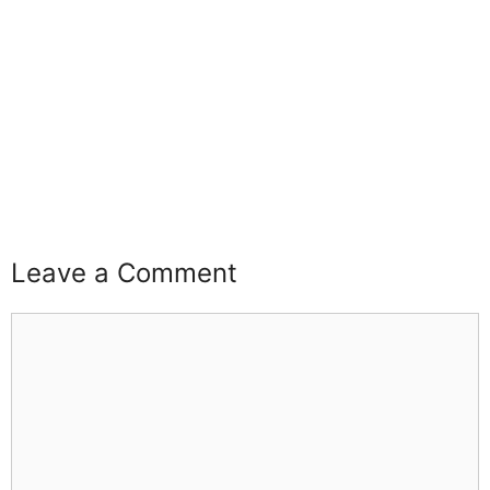
buzz4ai
buzzopen
Leave a Comment