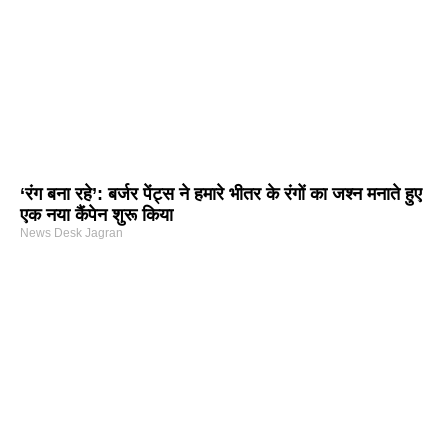
‘रंग बना रहे’: बर्जर पेंट्स ने हमारे भीतर के रंगों का जश्न मनाते हुए
एक नया कैंपेन शुरू किया
News Desk Jagran
arketing Course in Delhi
nd Tech Blog
rtal Development Company in India
r Hub