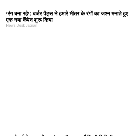
‘रंग बना रहे’: बर्जर पेंट्स ने हमारे भीतर के रंगों का जश्न मनाते हुए
एक नया कैंपेन शुरू किया
News Desk Jagran
arketing Course in Delhi
nd Tech Blog
rtal Development Company in India
r Hub