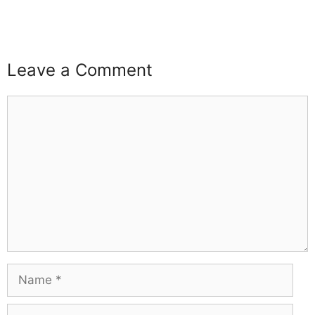
buzz4ai
buzzopen
Leave a Comment