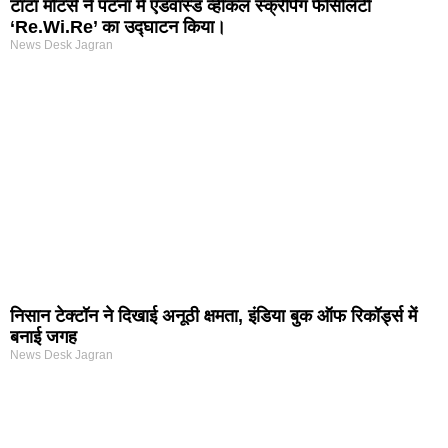
टाटा मोटर्स ने पटना में एडवांस्ड व्हीकल स्क्रैपिंग फैसिलिटी
‘Re.Wi.Re’ का उद्घाटन किया।
News Desk Jagran
निसान टेक्टॉन ने दिखाई अनूठी क्षमता, इंडिया बुक ऑफ रिकॉर्ड्स में
बनाई जगह
News Desk Jagran