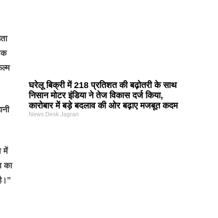
़ता
खनक
िल्म
घरेलू बिक्री में 218 प्रतिशत की बढ़ोतरी के साथ
निसान मोटर इंडिया ने तेज विकास दर्ज किया,
कारोबार में बड़े बदलाव की ओर बढ़ाए मजबूत कदम
हानी
News Desk Jagran
में
ा का
है।”