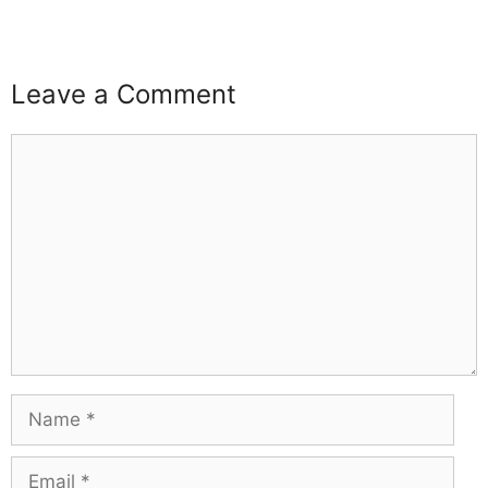
buzz4ai
buzzopen
Leave a Comment