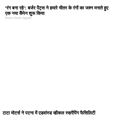
‘रंग बना रहे’: बर्जर पेंट्स ने हमारे भीतर के रंगों का जश्न मनाते हुए
एक नया कैंपेन शुरू किया
News Desk Jagran
arketing Course in Delhi
nd Tech Blog
rtal Development Company in India
r Hub
टाटा मोटर्स ने पटना में एडवांस्ड व्हीकल स्क्रैपिंग फैसिलिटी