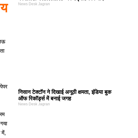
ीय
News Desk Jagran
खनऊ
ाता
पेपर
निसान टेक्टॉन ने दिखाई अनूठी क्षमता, इंडिया बुक
ऑफ रिकॉर्ड्स में बनाई जगह
News Desk Jagran
ोरम
 गया
ें,