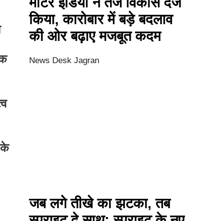
मोटर इंडिया ने तेज विकास दर्ज
किया, कारोबार में बड़े बदलाव
व
की ओर बढ़ाए मजबूत कदम
चक
News Desk Jagran
्व
के
जब लगे तीखे का झटका, तब
स्प्राइट दे साथ: स्प्राइट के नए