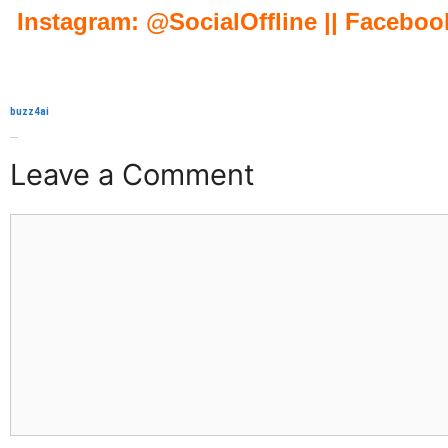
Instagram: @SocialOffline || Facebook:
buzz4ai
buzzopen
Leave a Comment