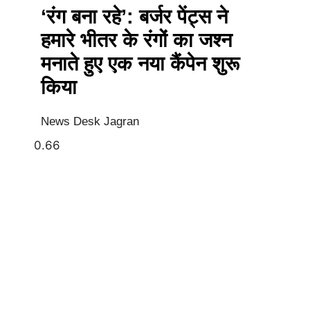
‘रंग बना रहे’: बर्जर पेंट्स ने
हमारे भीतर के रंगों का जश्न
मनाते हुए एक नया कैंपेन शुरू
किया
News Desk Jagran
Earn Yatra
Best Digital Marketing Course in Delhi
Marketing and Tech Blog
Best News Portal Development Company in India
7k Network
Link Dot
AI Assistica
Digital Griot
Law Scholar Hub