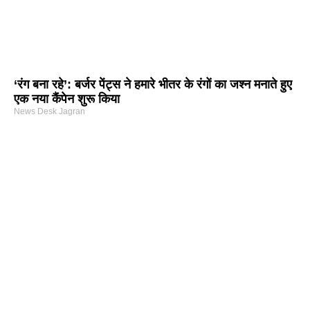
‘रंग बना रहे’: बर्जर पेंट्स ने हमारे भीतर के रंगों का जश्न मनाते हुए
एक नया कैंपेन शुरू किया
News Desk Jagran
arketing Course in Delhi
nd Tech Blog
rtal Development Company in India
r Hub