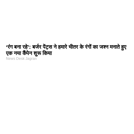
‘रंग बना रहे’: बर्जर पेंट्स ने हमारे भीतर के रंगों का जश्न मनाते हुए
एक नया कैंपेन शुरू किया
News Desk Jagran
arketing Course in Delhi
nd Tech Blog
rtal Development Company in India
r Hub