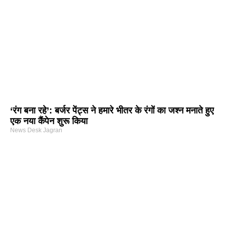
‘रंग बना रहे’: बर्जर पेंट्स ने हमारे भीतर के रंगों का जश्न मनाते हुए
एक नया कैंपेन शुरू किया
News Desk Jagran
arketing Course in Delhi
nd Tech Blog
rtal Development Company in India
r Hub