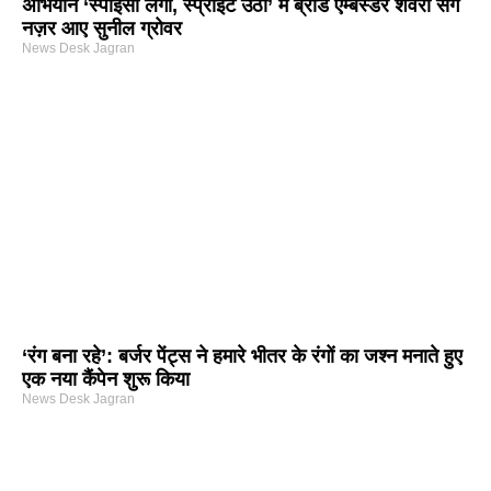
अभियान ‘स्पाइसी लगा, स्प्राइट उठा’ में ब्रांड एम्बेस्डर शर्वरी संग
नज़र आए सुनील ग्रोवर
News Desk Jagran
‘रंग बना रहे’: बर्जर पेंट्स ने हमारे भीतर के रंगों का जश्न मनाते हुए
एक नया कैंपेन शुरू किया
News Desk Jagran
arketing Course in Delhi
nd Tech Blog