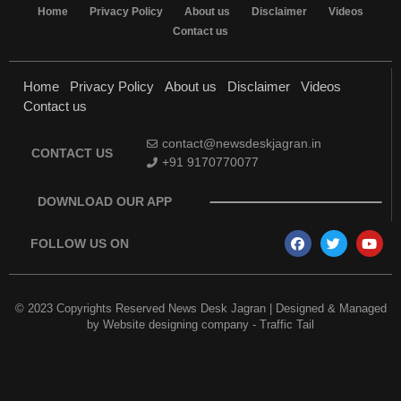
Home
Privacy Policy
About us
Disclaimer
Videos
Contact us
Home
Privacy Policy
About us
Disclaimer
Videos
Contact us
contact@newsdeskjagran.in
CONTACT US
+91 9170770077
DOWNLOAD OUR APP
FOLLOW US ON
© 2023 Copyrights Reserved News Desk Jagran | Designed & Managed
by
Website designing company
-
Traffic Tail
Earn Yatra
Best Digital Marketing Course in Delhi
Marketing and Tech Blog
Best News Portal Development Company in India
7k Network
Link Dot
AI Assistica
Digital Griot
Law Scholar Hub