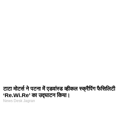
rtal Development Company in India
r Hub
टाटा मोटर्स ने पटना में एडवांस्ड व्हीकल स्क्रैपिंग फैसिलिटी
‘Re.Wi.Re’ का उद्घाटन किया।
News Desk Jagran