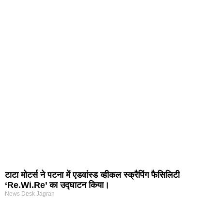
arketing Course in Delhi
nd Tech Blog
rtal Development Company in India
r Hub
टाटा मोटर्स ने पटना में एडवांस्ड व्हीकल स्क्रैपिंग फैसिलिटी
‘Re.Wi.Re’ का उद्घाटन किया।
News Desk Jagran