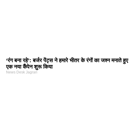
‘रंग बना रहे’: बर्जर पेंट्स ने हमारे भीतर के रंगों का जश्न मनाते हुए
एक नया कैंपेन शुरू किया
News Desk Jagran
arketing Course in Delhi
nd Tech Blog
rtal Development Company in India
r Hub