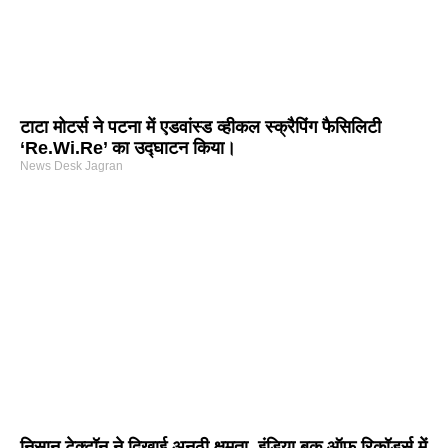
टाटा मोटर्स ने पटना में एडवांस्ड व्हीकल स्क्रैपिंग फैसिलिटी
‘Re.Wi.Re’ का उद्घाटन किया।
News Desk Jagran
निसान टेक्टॉन ने दिखाई अनूठी क्षमता, इंडिया बुक ऑफ रिकॉर्ड्स में