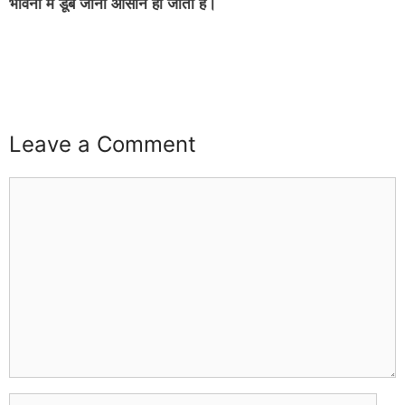
भावना में डूब जाना आसान हो जाता है।
buzz4ai
buzzopen
Leave a Comment