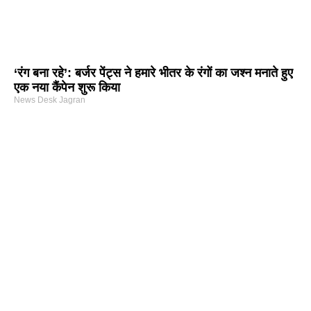
‘रंग बना रहे’: बर्जर पेंट्स ने हमारे भीतर के रंगों का जश्न मनाते हुए
एक नया कैंपेन शुरू किया
News Desk Jagran
arketing Course in Delhi
nd Tech Blog
rtal Development Company in India
r Hub