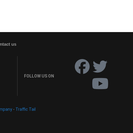
ntact us
FOLLOW US ON
ompany
-
Traffic Tail