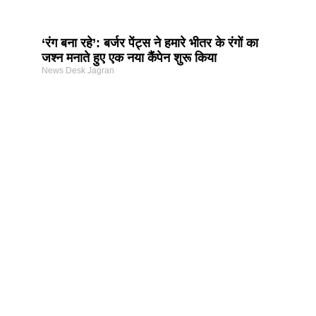
‘रंग बना रहे’: बर्जर पेंट्स ने हमारे भीतर के रंगों का
जश्न मनाते हुए एक नया कैंपेन शुरू किया
News Desk Jagran
Earn Yatra
Best Digital Marketing Course in Delhi
Marketing and Tech Blog
Best News Portal Development Company in India
7k Network
Link Dot
AI Assistica
Digital Griot
Law Scholar Hub