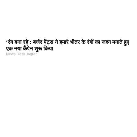
‘रंग बना रहे’: बर्जर पेंट्स ने हमारे भीतर के रंगों का जश्न मनाते हुए
एक नया कैंपेन शुरू किया
News Desk Jagran
arketing Course in Delhi
nd Tech Blog
rtal Development Company in India
r Hub