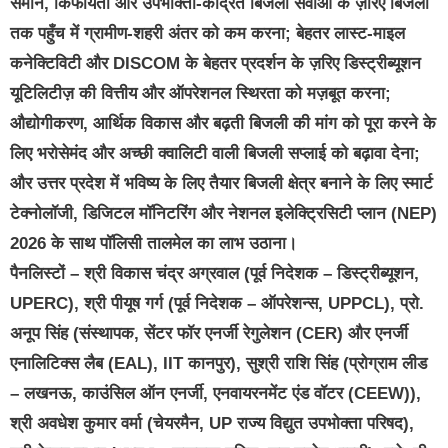
समान, किफायती और उपभोक्ता-केंद्रित बिजली सेवाओं के ज़रिए बिजली
तक पहुँच में ग्रामीण-शहरी अंतर को कम करना; बेहतर लास्ट-माइल
कनेक्टिविटी और DISCOM के बेहतर प्रदर्शन के ज़रिए डिस्ट्रीब्यूशन
यूटिलिटीज़ की वित्तीय और ऑपरेशनल स्थिरता को मज़बूत करना;
औद्योगीकरण, आर्थिक विकास और बढ़ती बिजली की मांग को पूरा करने के
लिए भरोसेमंद और अच्छी क्वालिटी वाली बिजली सप्लाई को बढ़ावा देना;
और उत्तर प्रदेश में भविष्य के लिए तैयार बिजली क्षेत्र बनाने के लिए स्मार्ट
टेक्नोलॉजी, डिजिटल मॉनिटरिंग और नेशनल इलेक्ट्रिसिटी प्लान (NEP)
2026 के साथ पॉलिसी तालमेल का लाभ उठाना।
पैनलिस्टों – श्री विकास चंद्र अग्रवाल (पूर्व निदेशक – डिस्ट्रीब्यूशन,
UPERC), श्री पीयूष गर्ग (पूर्व निदेशक – ऑपरेशन्स, UPPCL), प्रो.
अनूप सिंह (संस्थापक, सेंटर फॉर एनर्जी रेगुलेशन (CER) और एनर्जी
एनालिटिक्स लैब (EAL), IIT कानपुर), सुश्री राशि सिंह (प्रोग्राम लीड
– लखनऊ, काउंसिल ऑन एनर्जी, एनवायरनमेंट एंड वॉटर (CEEW)),
श्री अवधेश कुमार वर्मा (चेयरमैन, UP राज्य विद्युत उपभोक्ता परिषद),