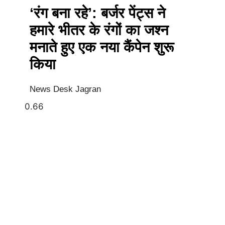
‘रंग बना रहे’: बर्जर पेंट्स ने
हमारे भीतर के रंगों का जश्न
मनाते हुए एक नया कैंपेन शुरू
किया
News Desk Jagran
Earn Yatra
Best Digital Marketing Course in Delhi
Marketing and Tech Blog
Best News Portal Development Company in India
7k Network
Link Dot
AI Assistica
Digital Griot
Law Scholar Hub