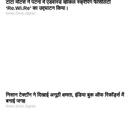
टाटा मोटर्स ने पटना में एडवांस्ड व्हीकल स्क्रैपिंग फैसिलिटी
‘Re.Wi.Re’ का उद्घाटन किया।
News Desk Jagran
निसान टेक्टॉन ने दिखाई अनूठी क्षमता, इंडिया बुक ऑफ रिकॉर्ड्स में
बनाई जगह
News Desk Jagran