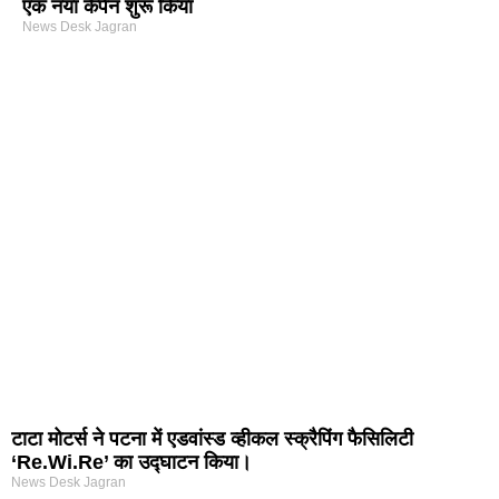
एक नया कैंपेन शुरू किया
News Desk Jagran
arketing Course in Delhi
nd Tech Blog
rtal Development Company in India
r Hub
टाटा मोटर्स ने पटना में एडवांस्ड व्हीकल स्क्रैपिंग फैसिलिटी
‘Re.Wi.Re’ का उद्घाटन किया।
News Desk Jagran