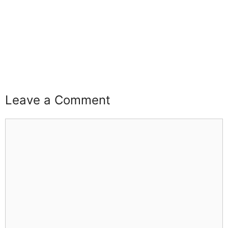
buzz4ai
buzzopen
Leave a Comment