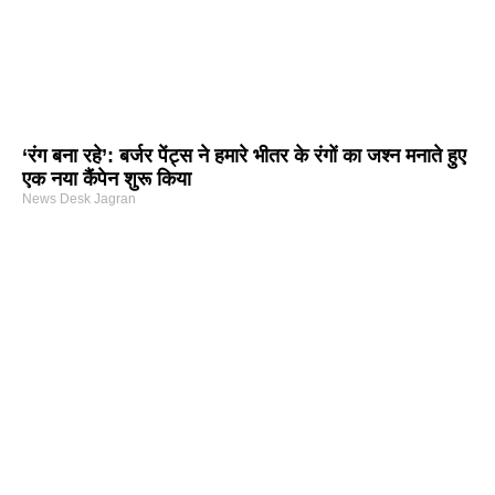
‘रंग बना रहे’: बर्जर पेंट्स ने हमारे भीतर के रंगों का जश्न मनाते हुए
एक नया कैंपेन शुरू किया
News Desk Jagran
arketing Course in Delhi
nd Tech Blog
rtal Development Company in India
r Hub