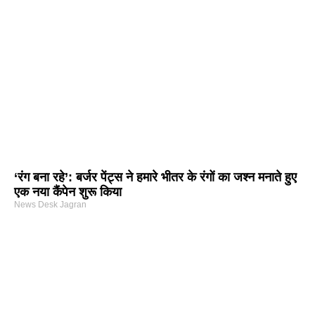
‘रंग बना रहे’: बर्जर पेंट्स ने हमारे भीतर के रंगों का जश्न मनाते हुए
एक नया कैंपेन शुरू किया
News Desk Jagran
arketing Course in Delhi
nd Tech Blog
rtal Development Company in India
r Hub