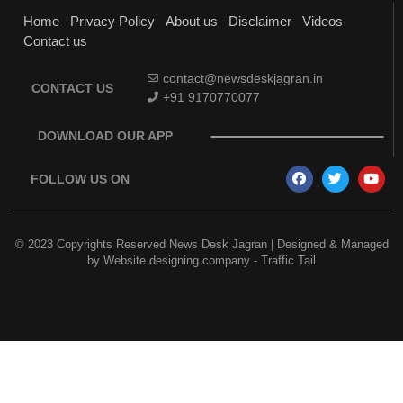
Home
Privacy Policy
About us
Disclaimer
Videos
Contact us
contact@newsdeskjagran.in
CONTACT US
+91 9170770077
DOWNLOAD OUR APP
FOLLOW US ON
© 2023 Copyrights Reserved News Desk Jagran | Designed & Managed
by
Website designing company
-
Traffic Tail
Earn Yatra
Best Digital Marketing Course in Delhi
Marketing and Tech Blog
Best News Portal Development Company in India
7k Network
Link Dot
AI Assistica
Digital Griot
Law Scholar Hub