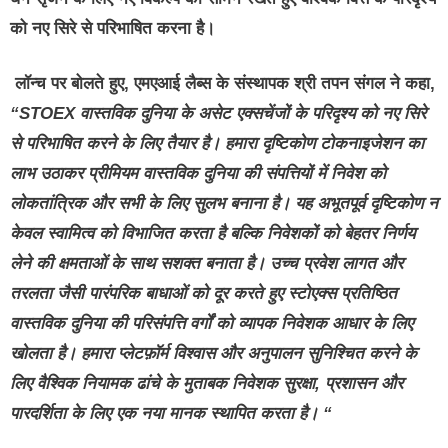
को नए सिरे से परिभाषित करना है।
लॉन्च
पर
बोलते
हुए
,
एमएआई
लैब्स
के
संस्थापक
श्री तपन
संगल
ने
कहा
,
“
STOEX
वास्तविक
दुनिया
के
असेट
एक्सचेंजों
के
परिदृश्य
को
नए
सिरे
से
परिभाषित
करने
के
लिए
तैयार
है।
हमारा
दृष्टिकोण
टोकनाइजेशन
का
लाभ
उठाकर
प्रीमियम
वास्तविक
दुनिया
की
संपत्तियों
में
निवेश
को
लोकतांत्रिक
और सभी के लिए सुलभ
बनाना
है।
यह
अभूतपूर्व
दृष्टिकोण
न
केवल
स्वामित्व
को
विभाजित
करता
है
बल्कि
निवेशकों
को
बेहतर
निर्णय
लेने
की
क्षमताओं
के
साथ
सशक्त
बनाता
है।
उच्च
प्रवेश
लागत
और
तरलता
जैसी
पारंपरिक
बाधाओं
को
दूर
करते
हुए स्टोएक्स
प्रतिष्ठित
वास्तविक
दुनिया
की
परिसंपत्ति
वर्गों
को
व्यापक
निवेशक
आधार
के
लिए
खोलता
है।
हमारा
प्लेटफ़ॉर्म
विश्वास
और
अनुपालन
सुनिश्चित
करने
के
लिए
वैश्विक
नियामक
ढांचे
के
मुताबक
निवेशक
सुरक्षा
,
प्रशासन
और
पारदर्शिता
के
लिए
एक
नया
मानक
स्थापित
करता
है।
“