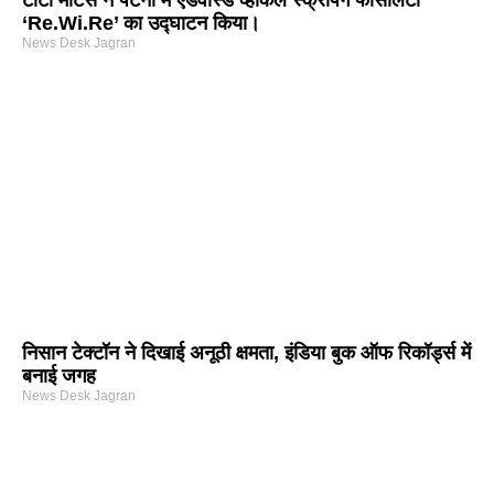
टाटा मोटर्स ने पटना में एडवांस्ड व्हीकल स्क्रैपिंग फैसिलिटी
‘Re.Wi.Re’ का उद्घाटन किया।
News Desk Jagran
निसान टेक्टॉन ने दिखाई अनूठी क्षमता, इंडिया बुक ऑफ रिकॉर्ड्स में
बनाई जगह
News Desk Jagran