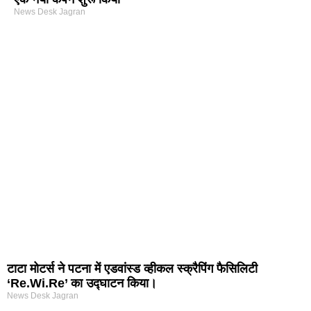
News Desk Jagran
arketing Course in Delhi
nd Tech Blog
rtal Development Company in India
r Hub
टाटा मोटर्स ने पटना में एडवांस्ड व्हीकल स्क्रैपिंग फैसिलिटी
‘Re.Wi.Re’ का उद्घाटन किया।
News Desk Jagran