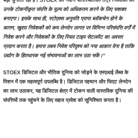
बड़ी
चुनौती
रही
है।
STOEX
का
नवीन
पारिस्थितिकी
तंत्र
निवेशकों
को
उनके
टोकनीकृत संपत्ति
के
मूल्य
को
अधिकतम
करने
के
लिए
सशक्त
बनाएगा।
इसके साथ ही
,
स्टोएक्स
अनुमति
प्राप्त
ब्लॉकचेन
होने
के
कारण
,
खुदरा
निवेशकों
को
कम
लेनदेन
लागत
पर
विभिन्न
परिसंपत्ति
वर्गों
में
निवेश
करने
और
निवेशकों
के
लिए रियल टाइम सेटलमेंट
का
अवसर
प्रदान
करता
है।
हमारा
लक्ष्य
निवेश
परिदृश्य
को
नया
आकार
देना
है
ताकि
उद्योग
के हितधारक
नई
संभावनाओं
का लाभ उठा सकें।
“
STOEX डिजिटल और भौतिक दुनिया को जोड़ने के एमएआई लैब्स के
मिशन में एक महत्वपूर्ण उपलब्धि है। डिजिटल पहचान और फिएट लेनदेन
का लाभ उठाकर, यह डिजिटल क्षेत्र में टोकन वाली वास्तविक दुनिया की
संपत्तियों तक पहुंचने के लिए सहज प्रवेश को सुनिश्चित करता है।
buzz4ai
buzzopen