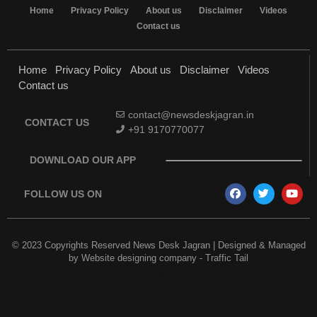
Home
Privacy Policy
About us
Disclaimer
Videos
Contact us
Home
Privacy Policy
About us
Disclaimer
Videos
Contact us
contact@newsdeskjagran.in
CONTACT US
+91 9170770077
DOWNLOAD OUR APP
FOLLOW US ON
© 2023 Copyrights Reserved News Desk Jagran | Designed & Managed
by
Website designing company
-
Traffic Tail
Earn Yatra
Best Digital Marketing Course in Delhi
Marketing and Tech Blog
Best News Portal Development Company in India
7k Network
Link Dot
AI Assistica
Digital Griot
Law Scholar Hub