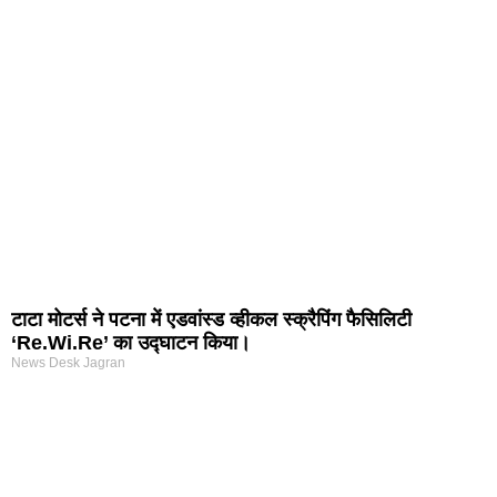
nd Tech Blog
rtal Development Company in India
r Hub
टाटा मोटर्स ने पटना में एडवांस्ड व्हीकल स्क्रैपिंग फैसिलिटी
‘Re.Wi.Re’ का उद्घाटन किया।
News Desk Jagran