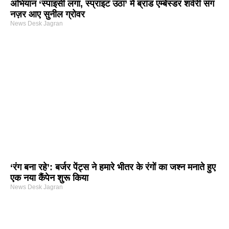
अभियान ‘स्पाइसी लगा, स्प्राइट उठा’ में ब्रांड एम्बेस्डर शर्वरी संग
नज़र आए सुनील ग्रोवर
News Desk Jagran
‘रंग बना रहे’: बर्जर पेंट्स ने हमारे भीतर के रंगों का जश्न मनाते हुए
एक नया कैंपेन शुरू किया
News Desk Jagran
arketing Course in Delhi