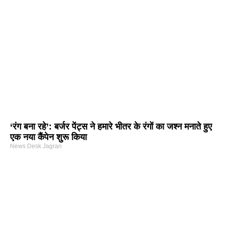
‘रंग बना रहे’: बर्जर पेंट्स ने हमारे भीतर के रंगों का जश्न मनाते हुए
एक नया कैंपेन शुरू किया
News Desk Jagran
arketing Course in Delhi
nd Tech Blog
rtal Development Company in India
r Hub