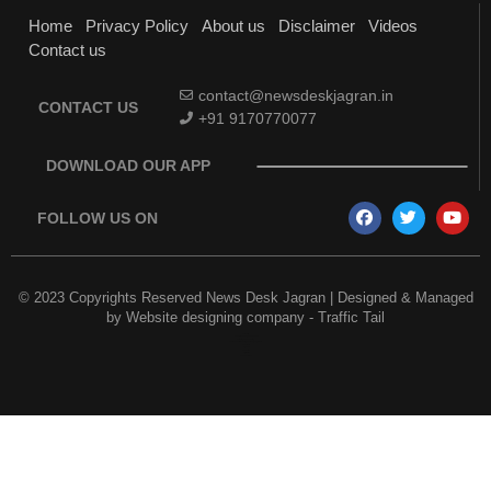
Home
Privacy Policy
About us
Disclaimer
Videos
Contact us
contact@newsdeskjagran.in
CONTACT US
+91 9170770077
DOWNLOAD OUR APP
FOLLOW US ON
© 2023 Copyrights Reserved News Desk Jagran | Designed & Managed
by
Website designing company
-
Traffic Tail
Earn Yatra
Best Digital Marketing Course in Delhi
Marketing and Tech Blog
Best News Portal Development Company in India
7k Network
Link Dot
AI Assistica
Digital Griot
Law Scholar Hub