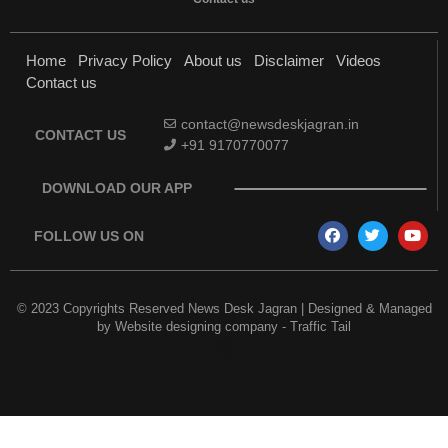
Home
Privacy Policy
About us
Disclaimer
Videos
Contact us
contact@newsdeskjagran.in
CONTACT US
+91 9170770077
DOWNLOAD OUR APP
FOLLOW US ON
© 2023 Copyrights Reserved News Desk Jagran | Designed & Managed
by
Website designing company
-
Traffic Tail
Earn Yatra
Best Digital Marketing Course in Delhi
Marketing and Tech Blog
Best News Portal Development Company in India
7k Network
Link Dot
AI Assistica
Digital Griot
Law Scholar Hub