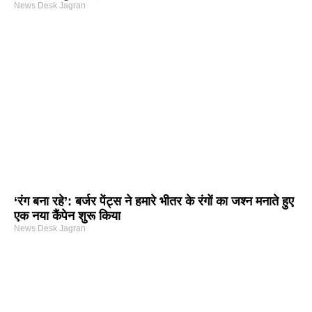
News Desk Jagran
‘रंग बना रहे’: बर्जर पेंट्स ने हमारे भीतर के रंगों का जश्न मनाते हुए
एक नया कैंपेन शुरू किया
News Desk Jagran
arketing Course in Delhi
nd Tech Blog
rtal Development Company in India
r Hub