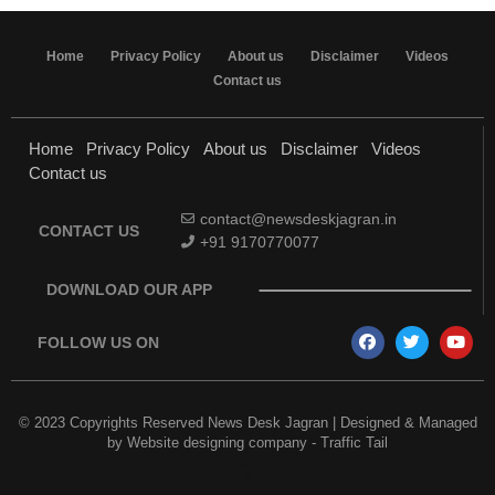
Home
Privacy Policy
About us
Disclaimer
Videos
Contact us
Home
Privacy Policy
About us
Disclaimer
Videos
Contact us
contact@newsdeskjagran.in
CONTACT US
+91 9170770077
DOWNLOAD OUR APP
FOLLOW US ON
© 2023 Copyrights Reserved News Desk Jagran | Designed & Managed
by
Website designing company
-
Traffic Tail
Earn Yatra
Best Digital Marketing Course in Delhi
Marketing and Tech Blog
Best News Portal Development Company in India
7k Network
Link Dot
AI Assistica
Digital Griot
Law Scholar Hub