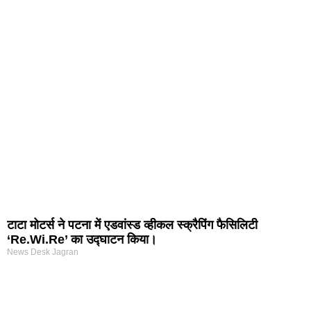
arketing Course in Delhi
nd Tech Blog
rtal Development Company in India
r Hub
टाटा मोटर्स ने पटना में एडवांस्ड व्हीकल स्क्रैपिंग फैसिलिटी
‘Re.Wi.Re’ का उद्घाटन किया।
News Desk Jagran