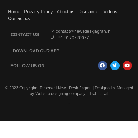
Home
Privacy Policy
About us
Disclaimer
Videos
Contact us
contact@newsdeskjagran.in
CONTACT US
+91 9170770077
DOWNLOAD OUR APP
FOLLOW US ON
© 2023 Copyrights Reserved News Desk Jagran | Designed & Managed
by
Website designing company
-
Traffic Tail
Earn Yatra
Best Digital Marketing Course in Delhi
Marketing and Tech Blog
Best News Portal Development Company in India
7k Network
Link Dot
AI Assistica
Digital Griot
Law Scholar Hub