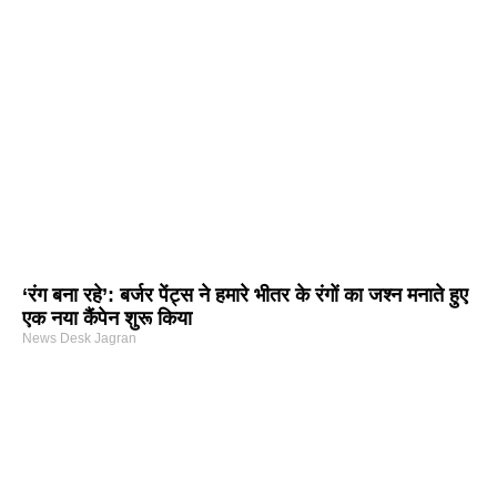
‘रंग बना रहे’: बर्जर पेंट्स ने हमारे भीतर के रंगों का जश्न मनाते हुए
एक नया कैंपेन शुरू किया
News Desk Jagran
arketing Course in Delhi
nd Tech Blog
rtal Development Company in India
r Hub