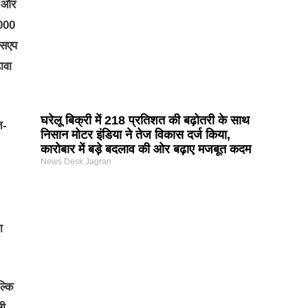
, और
,000
ट्सएप
ावा
घरेलू बिक्री में 218 प्रतिशत की बढ़ोतरी के साथ
त-
निसान मोटर इंडिया ने तेज विकास दर्ज किया,
कारोबार में बड़े बदलाव की ओर बढ़ाए मजबूत कदम
News Desk Jagran
ा
्कि
ली