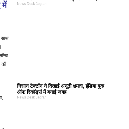
में
News Desk Jagran
े साथ
े
ॉन्च
ा की
निसान टेक्टॉन ने दिखाई अनूठी क्षमता, इंडिया बुक
ऑफ रिकॉर्ड्स में बनाई जगह
ा,
News Desk Jagran