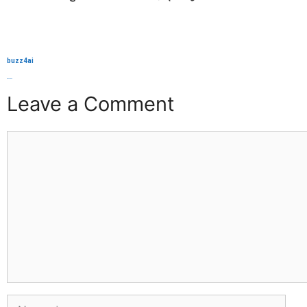
buzz4ai
buzzopen
Leave a Comment