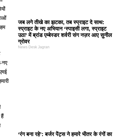
यों
नाओं
जब लगे तीखे का झटका, तब स्प्राइट दे साथ:
 हम
स्प्राइट के नए अभियान ‘स्पाइसी लगा, स्प्राइट
उठा’ में ब्रांड एम्बेस्डर शर्वरी संग नज़र आए सुनील
ग्रोवर
News Desk Jagran
े
ए-नए
सएमई
हमारी
ी
ैं
त
‘रंग बना रहे’: बर्जर पेंट्स ने हमारे भीतर के रंगों का