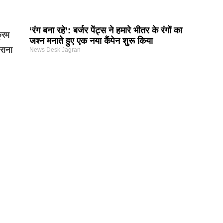
‘रंग बना रहे’: बर्जर पेंट्स ने हमारे भीतर के रंगों का
क्रम
जश्न मनाते हुए एक नया कैंपेन शुरू किया
राना
News Desk Jagran
Earn Yatra
Best Digital Marketing Course in Delhi
Marketing and Tech Blog
Best News Portal Development Company in India
7k Network
Link Dot
AI Assistica
Digital Griot
Law Scholar Hub