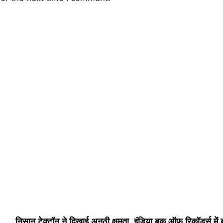
निसान टेक्टॉन ने दिखाई अनूठी क्षमता, इंडिया बुक ऑफ रिकॉर्ड्स में