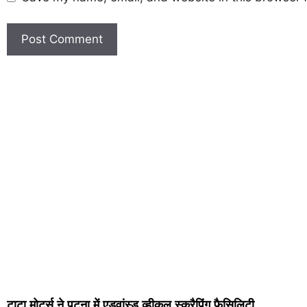
टाटा मोटर्स ने पटना में एडवांस्ड व्हीकल स्क्रैपिंग फैसिलिटी