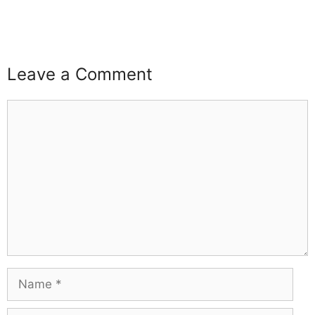
buzz4ai
buzzopen
Leave a Comment