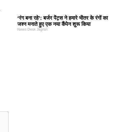
‘रंग बना रहे’: बर्जर पेंट्स ने हमारे भीतर के रंगों का
जश्न मनाते हुए एक नया कैंपेन शुरू किया
News Desk Jagran
Earn Yatra
Best Digital Marketing Course in Delhi
Marketing and Tech Blog
Best News Portal Development Company in India
7k Network
Link Dot
AI Assistica
Digital Griot
Law Scholar Hub