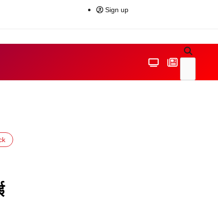
Sign up
ck
ई