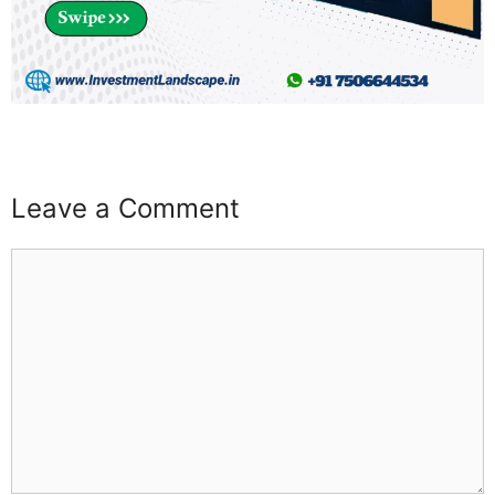
buzz4ai
buzzopen
Leave a Comment