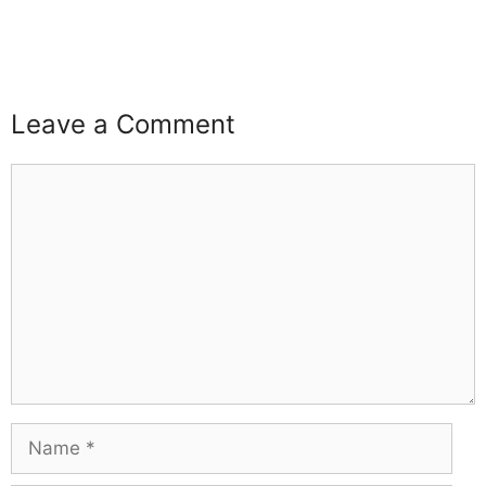
buzz4ai
buzzopen
Leave a Comment