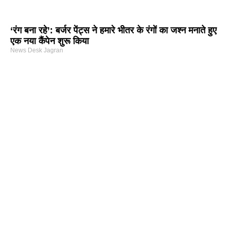
‘रंग बना रहे’: बर्जर पेंट्स ने हमारे भीतर के रंगों का जश्न मनाते हुए
एक नया कैंपेन शुरू किया
News Desk Jagran
arketing Course in Delhi
nd Tech Blog
rtal Development Company in India
r Hub