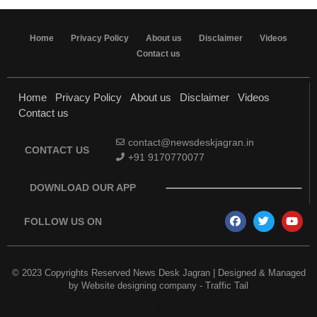
Home
Privacy Policy
About us
Disclaimer
Videos
Contact us
Home
Privacy Policy
About us
Disclaimer
Videos
Contact us
contact@newsdeskjagran.in
CONTACT US
+91 9170770077
DOWNLOAD OUR APP
FOLLOW US ON
© 2023 Copyrights Reserved News Desk Jagran | Designed & Managed
by
Website designing company
-
Traffic Tail
Earn Yatra
Best Digital Marketing Course in Delhi
Marketing and Tech Blog
Best News Portal Development Company in India
7k Network
Link Dot
AI Assistica
Digital Griot
Law Scholar Hub