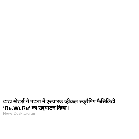
arketing Course in Delhi
nd Tech Blog
rtal Development Company in India
r Hub
टाटा मोटर्स ने पटना में एडवांस्ड व्हीकल स्क्रैपिंग फैसिलिटी
‘Re.Wi.Re’ का उद्घाटन किया।
News Desk Jagran