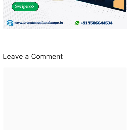
buzz4ai
buzzopen
Leave a Comment