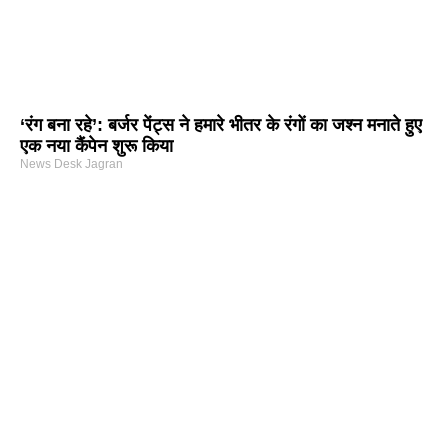
‘रंग बना रहे’: बर्जर पेंट्स ने हमारे भीतर के रंगों का जश्न मनाते हुए
एक नया कैंपेन शुरू किया
News Desk Jagran
arketing Course in Delhi
nd Tech Blog
rtal Development Company in India
r Hub