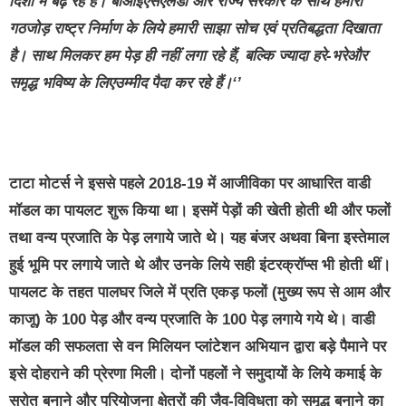
दिशा में बढ़ रहे हैं। बीआईएसएलडी और राज्‍य सरकार के साथ हमारा
गठजोड़ राष्‍ट्र निर्माण के लिये हमारी साझा सोच एवं प्रतिबद्धता दिखाता
है। साथ मिलकर हम पेड़ ही नहीं लगा रहे हैं
,
बल्कि ज्‍यादा हरे-भरेऔर
समृद्ध भविष्‍य के लिएउम्‍मीद पैदा कर रहे हैं।
‘’
टाटा मोटर्स ने इससे पहले 2018-19 में आजीविका पर आधारित वाडी
मॉडल का पायलट शुरू किया था। इसमें पेड़ों की खेती होती थी और फलों
तथा वन्‍य प्रजाति के पेड़ लगाये जाते थे। यह बंजर अथवा बिना इस्‍तेमाल
हुई भूमि पर लगाये जाते थे और उनके लिये सही इंटरक्रॉप्‍स भी होती थीं।
पायलट के तहत पालघर जिले में प्रति एकड़ फलों (मुख्‍य रूप से आम और
काजू) के 100 पेड़ और वन्‍य प्रजाति के 100 पेड़ लगाये गये थे। वाडी
मॉडल की सफलता से
वन मिलियन प्‍लांटेशन
अभियान द्वारा बड़े पैमाने पर
इसे दोहराने की प्रेरणा मिली। दोनों पहलों ने समुदायों के लिये कमाई के
स्रोत बनाने और परियोजना क्षेत्रों की जैव-विविधता को समृद्ध बनाने का